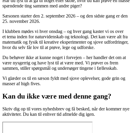
Har du lyst til at gå til noget efter skole, hvor du kan prøve en masse
spændende ting sammen med andre piger?
Sæsonen starter den 2. september 2026 – og den sidste gang er den
25. november 2026.
I klubben mødes vi hver onsdag – og hver gang kaster vi os over
et tema inden for naturvidenskab og teknologi. Det kan være alt fra
matematik og fysik til kreative eksperimenter og sjove udfordringer,
hvor du selv får lov til at prøve, lege og udforske.
Du behøver ikke at kunne noget i forvejen – her handler det om at
være nysgerrig og have lyst til at være med. Vi prøver os frem
sammen, stiller spørgsmål og undersøger tingene i fællesskab.
Vi glæder os til en sæson fyldt med sjove oplevelser, gode grin og
masser af high fives.
Kan du ikke være med denne gang?
Skriv dig op til vores nyhedsbrev og få besked, når der kommer nye
aktiviteter. Du kan til enhver tid afmelde dig igen.