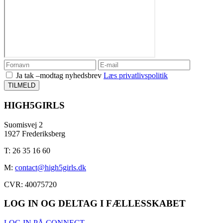
Ja tak –modtag nyhedsbrev
Læs privatlivspolitik
TILMELD
HIGH5GIRLS
Suomisvej 2
1927 Frederiksberg
T: 26 35 16 60
M:
contact@high5girls.dk
CVR: 40075720
LOG IN OG DELTAG I FÆLLESSKABET
LOG IN PÅ CONNECT