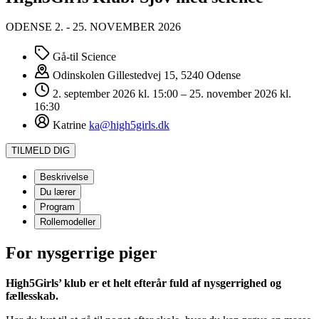
ODENSE 2. - 25. NOVEMBER 2026
Gå-til Science
Odinskolen
Gillestedvej 15, 5240 Odense
2. september 2026 kl. 15:00 – 25. november 2026 kl.
16:30
Katrine
ka@high5girls.dk
TILMELD DIG
Beskrivelse
Du lærer
Program
Rollemodeller
For nysgerrige piger
High5Girls’ klub er et helt efterår fuld af nysgerrighed og
fællesskab.