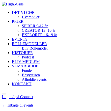
DET VI GØR
Hvem vi er
PIGER
SPIRER 9-12 år
CREATOR 13- 16 år
EXPLORER 16-19 år
EVENTS
ROLLEMODELLER
Bliv Rollemodel
HISTORIER
Podcast
BLIV MEDLEM
SAMARBEJDE
Fonde
Bestyrelsen
Afholdte events
KONTAKT
Log ind på Connect
← Tilbage til events