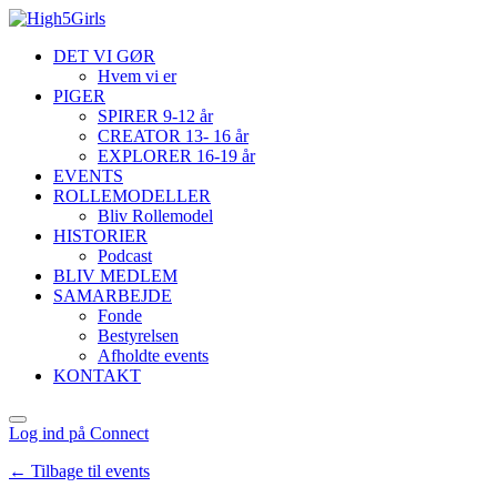
DET VI GØR
Hvem vi er
PIGER
SPIRER 9-12 år
CREATOR 13- 16 år
EXPLORER 16-19 år
EVENTS
ROLLEMODELLER
Bliv Rollemodel
HISTORIER
Podcast
BLIV MEDLEM
SAMARBEJDE
Fonde
Bestyrelsen
Afholdte events
KONTAKT
Log ind på Connect
← Tilbage til events