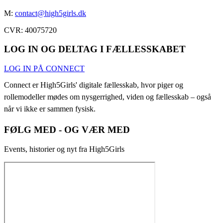
M:
contact@high5girls.dk
CVR: 40075720
LOG IN OG DELTAG I FÆLLESSKABET
LOG IN PÅ CONNECT
Connect er High5Girls' digitale fællesskab, hvor piger og
rollemodeller mødes om nysgerrighed, viden og fællesskab – også
når vi ikke er sammen fysisk.
FØLG MED - OG VÆR MED
Events, historier og nyt fra High5Girls