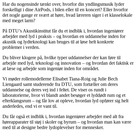
Har du nogensinde tænkt over, hvorfor din yndlingsmusik lyder
forskelligt i dine AirPods, i bilen eller til en koncert? Eller hvorfor
det nogle gange er svært at høre, hvad læreren siger i et klasselokale
med meget larm?
På DTU’s Akustikinstitut får du et indblik i, hvordan ingeniører
arbejder med lyd i praksis – og hvordan en uddannelse inden for
akustik og lydteknologi kan bruges til at løse helt konkrete
problemer i verden.
Du bliver klogere på, hvilke typer uddannelser der kan føre til
arbejde med lyd, teknologi og innovation – og hvordan det faktisk er
at læse og arbejde som ingeniør inden for området.
Vi møder rollemodellerne Elisabet Tiana-Roig og Julie Bech
Liengaard samt studerende fra DTU, som fortæller om deres
uddannelse og deres vej ind i feltet. De viser os rundt i
laboratorierne, hvor vi blandt andet besøger et lyddødt rum og et
efterklangsrum – og får lov at opleve, hvordan lyd opfører sig helt
anderledes, end vi er vant til.
Du får også et indblik i, hvordan ingeniører arbejder med alt fra
høreapparater til støj i skoler og byrum – og hvordan man kan være
med til at designe bedre lydoplevelser for mennesker.