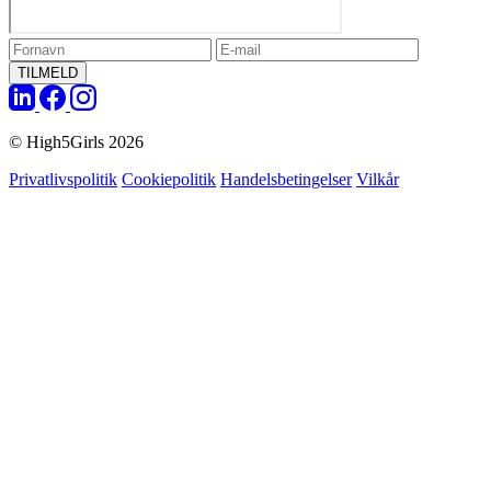
TILMELD
© High5Girls 2026
Privatlivspolitik
Cookiepolitik
Handelsbetingelser
Vilkår