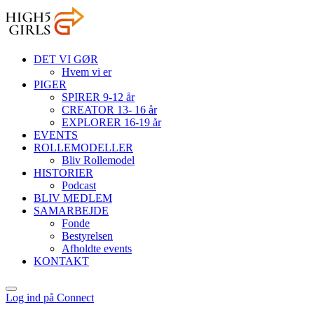
DET VI GØR
Hvem vi er
PIGER
SPIRER 9-12 år
CREATOR 13- 16 år
EXPLORER 16-19 år
EVENTS
ROLLEMODELLER
Bliv Rollemodel
HISTORIER
Podcast
BLIV MEDLEM
SAMARBEJDE
Fonde
Bestyrelsen
Afholdte events
KONTAKT
Log ind på Connect