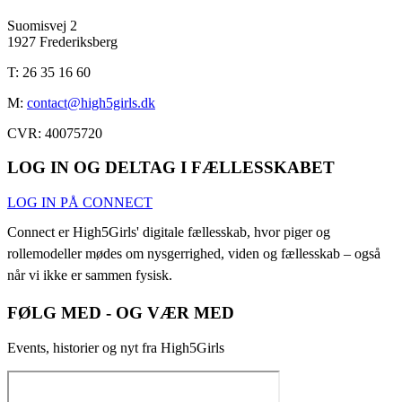
Suomisvej 2
1927 Frederiksberg
T: 26 35 16 60
M:
contact@high5girls.dk
CVR: 40075720
LOG IN OG DELTAG I FÆLLESSKABET
LOG IN PÅ CONNECT
Connect er High5Girls' digitale fællesskab, hvor piger og
rollemodeller mødes om nysgerrighed, viden og fællesskab – også
når vi ikke er sammen fysisk.
FØLG MED - OG VÆR MED
Events, historier og nyt fra High5Girls