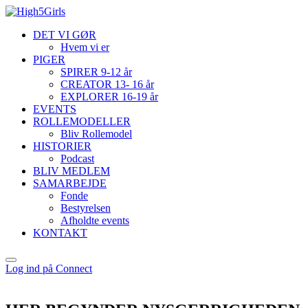
DET VI GØR
Hvem vi er
PIGER
SPIRER 9-12 år
CREATOR 13- 16 år
EXPLORER 16-19 år
EVENTS
ROLLEMODELLER
Bliv Rollemodel
HISTORIER
Podcast
BLIV MEDLEM
SAMARBEJDE
Fonde
Bestyrelsen
Afholdte events
KONTAKT
Log ind på Connect