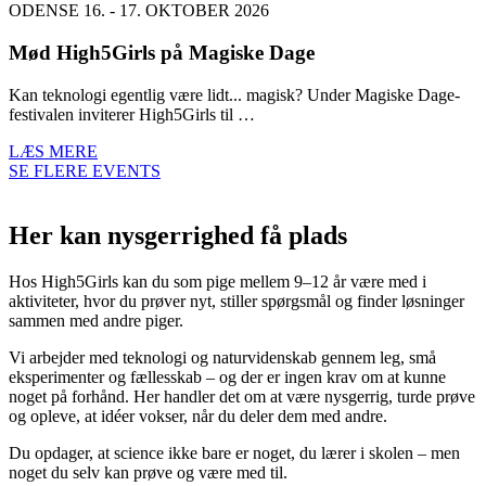
ODENSE 16. - 17. OKTOBER 2026
Mød High5Girls på Magiske Dage
Kan teknologi egentlig være lidt... magisk? Under Magiske Dage-
festivalen inviterer High5Girls til …
LÆS MERE
SE FLERE EVENTS
Her kan nysgerrighed få plads
Hos High5Girls kan du som pige mellem 9–12 år være med i
aktiviteter, hvor du prøver nyt, stiller spørgsmål og finder løsninger
sammen med andre piger.
Vi arbejder med teknologi og naturvidenskab gennem leg, små
eksperimenter og fællesskab – og der er ingen krav om at kunne
noget på forhånd. Her handler det om at være nysgerrig, turde prøve
og opleve, at idéer vokser, når du deler dem med andre.
Du opdager, at science ikke bare er noget, du lærer i skolen – men
noget du selv kan prøve og være med til.